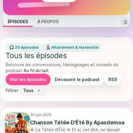
ÉPISODES
À PROPOS
🎧 25 épisodes
🤱 Allaitement & maternité
Tous les épisodes
Retrouve les conversations, témoignages et conseils du
podcast
Au fil du lait
.
Voir les épisodes
Découvrir le podcast
RSS
Filtrer
Tous
30 juin 2026
Chanson Tétée D'Été By Apasdemoa
☀️ La Tétée d’Été ☀️ Et si, cet été, on laissait
2:52